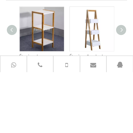
Étagère de rangement moderne en bambou pour salle de bain
Étagère d'angle de salle de bain en bois populaire à 3 niveaux
LIENS RAPIDES