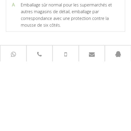
A
Emballage sûr normal pour les supermarchés et
autres magasins de détail, emballage par
correspondance avec une protection contre la
mousse de six côtés.
LIENS RAPIDES
CONTACTEZ-NOUS MAINTENANT
+ 86-0591-83322080 / +86 - 13950409686
