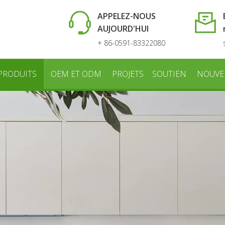
APPELEZ-NOUS
AUJOURD'HUI
+ 86-0591-83322080
PRODUITS
OEM ET ODM
PROJETS
SOUTIEN
NOUVE