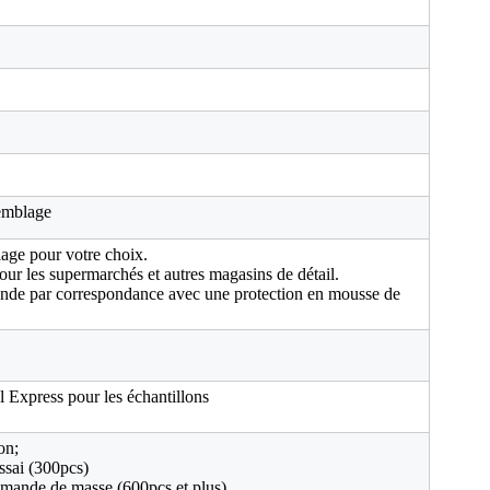
semblage
age pour votre choix.
ur les supermarchés et autres magasins de détail.
nde par correspondance avec une protection en mousse de
l Express pour les échantillons
on;
essai (300pcs)
mmande de masse (600pcs et plus)